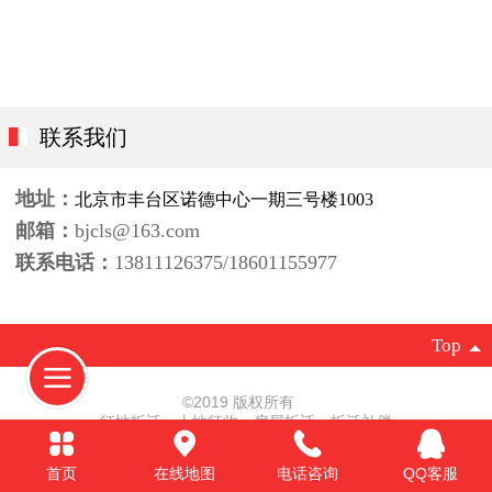
联系我们
地址：
北京市丰台区诺德中心一期三号楼1003
邮箱：
bjcls@163.com
联系电话：
13811126375/
18601155977
Top
©
2019 版权所有
征地拆迁 土地征收 房屋拆迁 拆迁补偿
北京凯诺律师事务所
执业许可证号：31110000690001712H
首页
在线地图
电话咨询
QQ客服